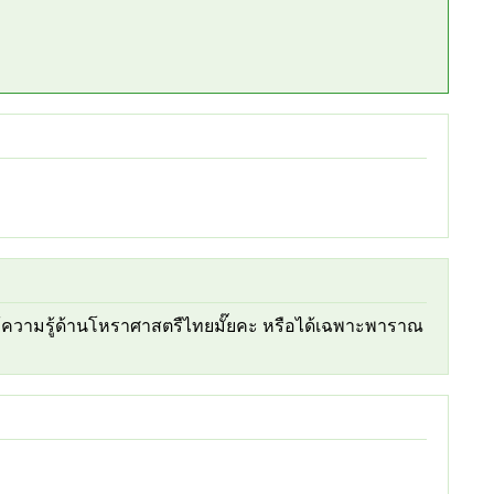
ให้ความรู้ด้านโหราศาสตรืไทยมั๊ยคะ หรือได้เฉพาะพาราณ