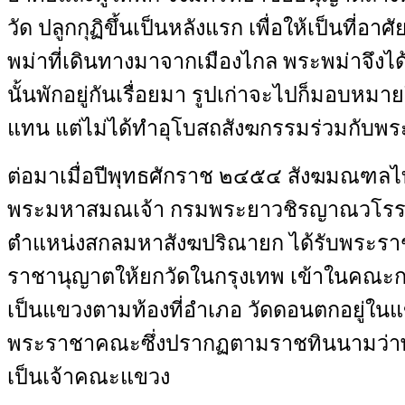
วัด ปลูกกุฏิขึ้นเป็นหลังแรก เพื่อให้เป็นที่อา
พม่าที่เดินทางมาจากเมืองไกล พระพม่าจึงได้
นั้นพักอยู่กันเรื่อยมา รูปเก่าจะไปก็มอบหมายใ
แทน แต่ไม่ได้ทำอุโบสถสังฆกรรมร่วมกับพร
ต่อมาเมื่อปีพุทธศักราช ๒๔๕๔ สังฆมณฑลไ
พระมหาสมณเจ้า กรมพระยาวชิรญาณวโรร
ตำแหน่งสกลมหาสังฆปริณายก ได้รับพระ
ราชานุญาตให้ยกวัดในกรุงเทพ เข้าในคณะก
เป็นแขวงตามท้องที่อำเภอ วัดดอนตกอยู่ในแ
พระราชาคณะซึ่งปรากฏตามราชทินนามว่าพ
เป็นเจ้าคณะแขวง