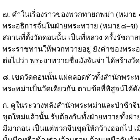
๗
.
คำในเรื่องราวของพวกทายกพม่า
(
หมาย
พระอธิการจั่นในฝ่ายพระทวาย
(
หมาย๘–ข
)
สถานที่ตั้งวัดดอนนั้น เป็นที่หลวง ครั้งรัชกาลท
พระราชทานให้พวกทวายอยู่ ยังคำของพระอธิ
ต่อไปว่า พระยาทวายชื่อมังจันจ่า ได้สร้างวัด
๘
.
เขตวัดดอนนั้น แผ่ตลอดทั่วทั้งสำนักพระท
พระพม่าเป็นวัดเดียวกัน ตามข้อที่พิสูจน์ได้ดัง
ก
.
คูในระวางหลังสำนักพระพม่าและป่าช้าจ
ขุดใหม่แล้วนั้น รับต้องกันทั้งฝ่ายทวายทั้งฝ่
มีมาก่อน เป็นแต่พวกจีนขุดให้กว้างออกไป เมื่อ
นั้นมีคูหรือท้องร่องล้อมรอบ ด้านเหนือกับด