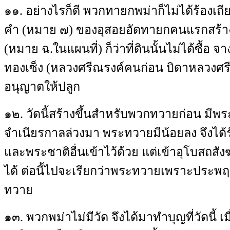
๑๑
.
อย่างไรก็ดี พวกทายกพม่าก็ไม่ได้ร้องเถีย
คำ
(
หมาย ๗
)
ของอุสอยอัดทายกคนแรกสร้าง
(
หมาย ฉ
.
ในแผนที่
)
ก็ว่าที่ดินนั้นไม่ได้ซื้อ 
ทองเซ็ง
(
หลวงศรีณรงค์คนก่อน บิดาหลวงศรีณร
อนุญาตให้ปลูก
๑๒
.
วัดนี้สร้างขึ้นสำหรับพวกทวายก่อน มีพร
จำเนียรกาลล่วงมา พระทวายมีน้อยลง จึงได
และพระชาติอื่นเข้าไว้ด้วย แต่เข้าอุโบสถสั
ได้ ต่อนี้ไปจะเรียกว่าพระทวายเพราะประ
ทวาย
๑๓
.
พวกพม่าไม่มีวัด จึงได้มาทำบุญที่วัดนี้ เ