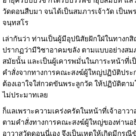
อายุครบปีบวช ก็ได้รับบรรพชาอุปสมบท แล้ว
วัดดอนสืบมา จนได้เป็นสมภารเจ้าวัด เป็นพร
จนฺทสโร
เล่ากันว่า ท่านเป็นผู้มีอุปนิสัยฝักใฝ่ในทาง
ปรากฏว่ามีวิชาอาคมขลัง ตามแบบอย่างสมภ
สมัยนั้น และเป็นผู้เคารพมั่นในภาระหน้าที่เป็
คำสั่งจากทางการคณะสงฆ์ผู้ใหญ่ปฏิบัติประ
ต้องเอาใจใส่กวดขันพระลูกวัด ให้ปฏิบัติตา
ไม่ประมาทเลย
ก็แลเพราะความเคร่งครัดในหน้าที่เจ้าอาวาสเ
ตามคำสั่งทางการคณะสงฆ์ผู้ใหญ่ของท่านอธิก
อาวาสวัดดอนนี่เอง จึงเป็นเหตุให้เกิดมีกรณี