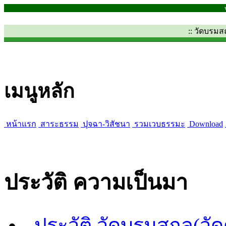
:: วัดบรม
เมนูหลัก
หน้าแรก
สาระธรรม
ปุจฉา-วิสัชนา
รวมเวบธรรมะ
Download
ประวัติ ความเป็นมา
ประวัติ วัดบรมสถล(วั