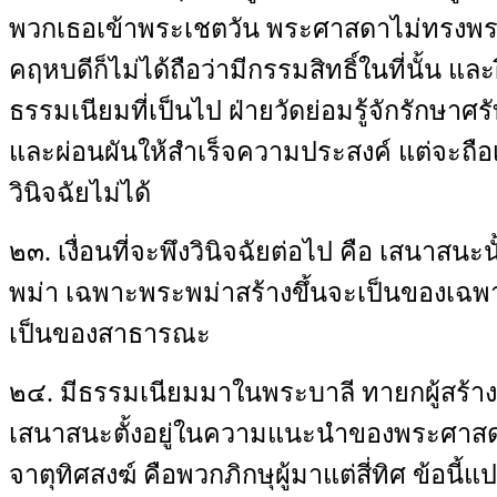
พวกเธอเข้าพระเชตวัน พระศาสดาไม่ทรงพระ
คฤหบดีก็ไม่ได้ถือว่ามีกรรมสิทธิ์ในที่นั้น แล
ธรรมเนียมที่เป็นไป ฝ่ายวัดย่อมรู้จักรักษา
และผ่อนผันให้สำเร็จความประสงค์ แต่จะถือ
วินิจฉัยไม่ได้
๒๓. เงื่อนที่จะพึงวินิจฉัยต่อไป คือ เสนาสน
พม่า เฉพาะพระพม่าสร้างขึ้นจะเป็นของเฉพ
เป็นของสาธารณะ
๒๔. มีธรรมเนียมมาในพระบาลี ทายกผู้สร้
เสนาสนะตั้งอยู่ในความแนะนำของพระศาสดา อ
จาตุทิศสงฆ์ คือพวกภิกษุผู้มาแต่สี่ทิศ ข้อนี้