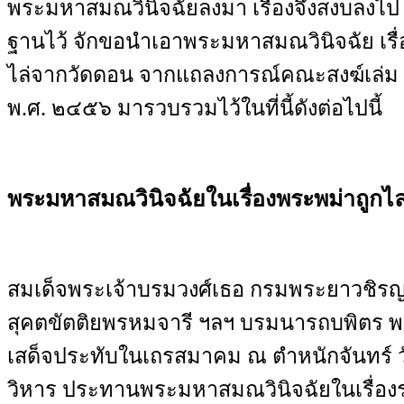
พระมหาสมณวินิจฉัยลงมา เรื่องจึงสงบลงไป เพ
ฐานไว้ จักขอนำเอาพระมหาสมณวินิจฉัย เรื่
ไล่จากวัดดอน จากแถลงการณ์คณะสงฆ์เล่ม
พ
.
ศ
.
๒๔๕๖ มารวบรวมไว้ในที่นี้ดังต่อไปนี้
พระมหาสมณวินิจฉัย
ในเรื่องพระพม่าถูกไ
สมเด็จพระเจ้าบรมวงศ์เธอ กรมพระยาวชิร
สุคตขัตติยพรหมจารี ฯลฯ บรมนารถบพิตร
เสด็จประทับในเถรสมาคม ณ ตำหนักจันทร์ ว
วิหาร ประทานพระมหาสมณวินิจฉัยในเรื่อ