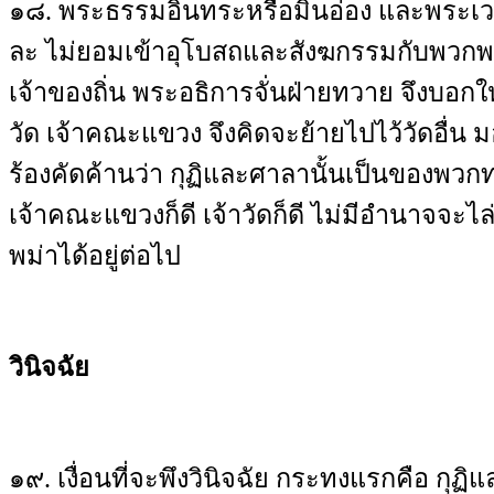
๑๘
.
พระธรรมอินทระหรือมินอ่อง และพระเว
ละ ไม่ยอมเข้าอุโบสถและสังฆกรรมกับพวก
เจ้าของถิ่น พระอธิการจั่นฝ่ายทวาย จึงบอก
วัด เจ้าคณะแขวง จึงคิดจะย้ายไปไว้วัดอื่น 
ร้องคัดค้านว่า กุฏิและศาลานั้นเป็นของพวก
เจ้าคณะแขวงก็ดี เจ้าวัดก็ดี ไม่มีอำนาจจะไ
พม่าได้อยู่ต่อไป
วินิจฉัย
๑๙. เงื่อนที่จะพึงวินิจฉัย กระทงแรกคือ กุฏิแ