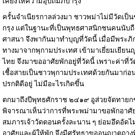
เคียงให้ความอุปถัมภ์บำรุง
ครั้นจำเนียรกาลล่วงมา ชาวพม่าไม่มีวัดเป
กรุง แต่ในฐานะที่เป็นพุทธศาสนิกชนคนนับ
ศาสนา จึงพากันมาทำบุญที่วัดนี้ เมื่อมีพระภิก
ทางมาจากพุกามประเทศ เข้ามาเยี่ยมเยียนญา
ไทย จึงมาขออาศัยพักอยู่ที่วัดนี้ เพราะค่าที
เชื้อสายเป็นชาวพุกามประเทศด้วยกันมาก่อ
ปรกติดีอยู่ ไม่มีอะไรเกิดขึ้น
ตกมาถึงปีพุทธศักราช ๒๔๑๙ อูส่วยจัดทายก
พิจารณาเห็นว่าการที่พระพม่ามาขอพักอาศัยอ
สมภารเจ้าวัดดอนครั้งละนาน ๆ ย่อมอึดอัดไม่
อาศัยและผู้ให้พัก จึงมีศรัทธาขออนุญาตถางท