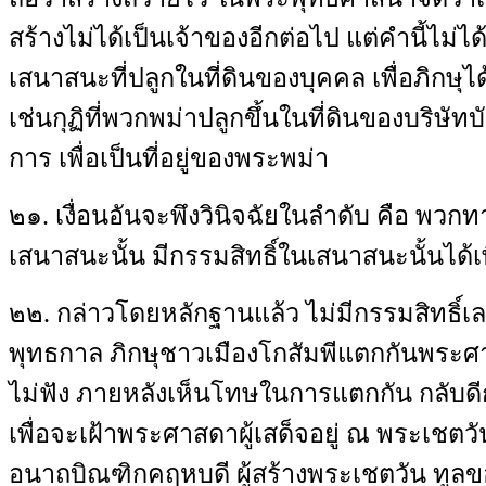
สร้างไม่ได้เป็นเจ้าของอีกต่อไป แต่คำนี้ไม่ไ
เสนาสนะที่ปลูกในที่ดินของบุคคล เพื่อภิกษุไ
เช่นกุฏิที่พวกพม่าปลูกขึ้นในที่ดินของบริษัท
การ เพื่อเป็นที่อยู่ของพระพม่า
๒๑. เงื่อนอันจะพึงวินิจฉัยในลำดับ คือ พวกท
เสนาสนะนั้น มีกรรมสิทธิ์ในเสนาสนะนั้นได้เ
๒๒. กล่าวโดยหลักฐานแล้ว ไม่มีกรรมสิทธิ์เลย
พุทธกาล ภิกษุชาวเมืองโกสัมพีแตกกันพระศ
ไม่ฟัง ภายหลังเห็นโทษในการแตกกัน กลับดี
เพื่อจะเฝ้าพระศาสดาผู้เสด็จอยู่ ณ พระเชตวัน
อนาถบิณฑิกคฤหบดี ผู้สร้างพระเชตวัน ทูลข