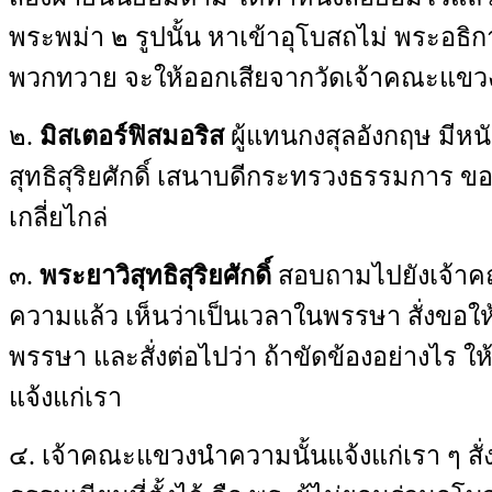
พระพม่า ๒ รูปนั้น หาเข้าอุโบสถไม่ พระอธิก
พวกทวาย จะให้ออกเสียจากวัดเจ้าคณะแขวง
๒
.
มิสเตอร์ฟิสมอริส
ผู้แทนกงสุลอังกฤษ มีหน
สุทธิสุริยศักดิ์ เสนาบดีกระทรวงธรรมการ ขอ
เกลี่ยไกล่
๓
.
พระยาวิสุทธิสุริยศักดิ์
สอบถามไปยังเจ้าค
ความแล้ว เห็นว่าเป็นเวลาในพรรษา สั่งขอให
พรรษา และสั่งต่อไปว่า ถ้าขัดข้องอย่างไร 
แจ้งแก่เรา
๔
.
เจ้าคณะแขวงนำความนั้นแจ้งแก่เรา ๆ สั