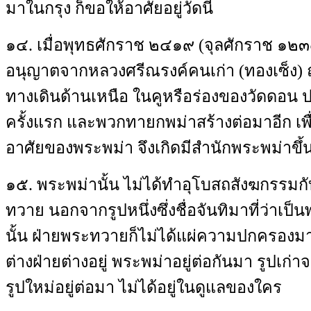
มาในกรุง ก็ขอให้อาศัยอยู่วัดนี้
๑๔
.
เมื่อพุทธศักราช ๒๔๑๙
(
จุลศักราช ๑๒
อนุญาตจากหลวงศรีณรงค์คนเก่า
(
ทองเซ็ง
)
ทางเดินด้านเหนือ ในคูหรือร่องของวัดดอน ปลู
ครั้งแรก และพวกทายกพม่าสร้างต่อมาอีก เพื่อเ
อาศัยของพระพม่า จึงเกิดมีสำนักพระพม่าขึ้น
๑๕
.
พระพม่านั้น ไม่ได้ทำอุโบสถสังฆกรรม
ทวาย นอกจากรูปหนึ่งซึ่งชื่อจันทิมาที่ว่าเป็
นั้น ฝ่ายพระทวายก็ไม่ได้แผ่ความปกครองม
ต่างฝ่ายต่างอยู่ พระพม่าอยู่ต่อกันมา รูปเก่
รูปใหม่อยู่ต่อมา ไม่ได้อยู่ในดูแลของใคร