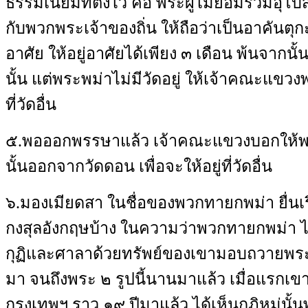
ธรรมเนียมที่ตั้งไว้ คือ พระผู้ไม่ยอมร่วมอุ
กับพวกพระเจ้าของถิ่น ให้ถือว่าเป็นอาคันตุก
อาศัย ให้อยู่อาศัยได้เพียง ๓ เดือน พ้นจากนั
นั้น แต่พระพม่าไม่มีวัดอยู่ ให้เจ้าคณะแขวง
ที่วัดอื่น
๕
.
พอออกพรรษาแล้ว เจ้าคณะแขวงบอกให้พร
นั้นออกจากวัดดอน เพื่อจะให้อยู่ที่วัดอื่น
๖
.
มองเมียดสา ในชื่อของพวกทายกพม่า ยื่นเ
กงสุลอังกฤษบ้าง ในความว่าพวกทายกพม่า ไ
กุฏิและศาลาด้วยทรัพย์ของเขามอบถวายพระพม
มา จนถึงพระ ๒ รูปนี้นานมาแล้ว เมื่อแรกเข
กรุงเทพฯ ราว ๑๙ ปีมาแล้ว ได้เห็นกุฏิหมู่นั้