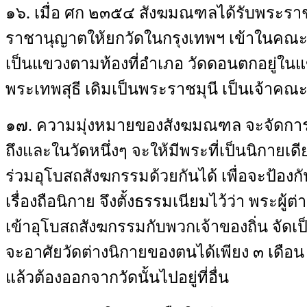
๑๖
.
เมื่อ ศก ๒๓๕๔ สังฆมณฑลได้รับพระ
ราชานุญาตให้ยกวัดในกรุงเทพฯ เข้าในคณะ
เป็นแขวงตามท้องที่อำเภอ วัดดอนตกอยู่ในแข
พระเทพสุธี เดิมเป็นพระราชมุนี เป็นเจ้าคณ
๑๗
.
ความมุ่งหมายของสังฆมณฑล จะจัดการ
ถึงและในวัดหนึ่งๆ จะให้มีพระที่เป็นนิกายเดี
ร่วมอุโบสถสังฆกรรมด้วยกันได้ เพื่อจะป้องก
เรื่องถือนิกาย จึงตั้งธรรมเนียมไว้ว่า พระผู้
เข้าอุโบสถสังฆกรรมกับพวกเจ้าของถิ่น จัดเป
จะอาศัยวัดต่างนิกายของตนได้เพียง ๓ เดือน
แล้วต้องออกจากวัดนั้นไปอยู่ที่อื่น