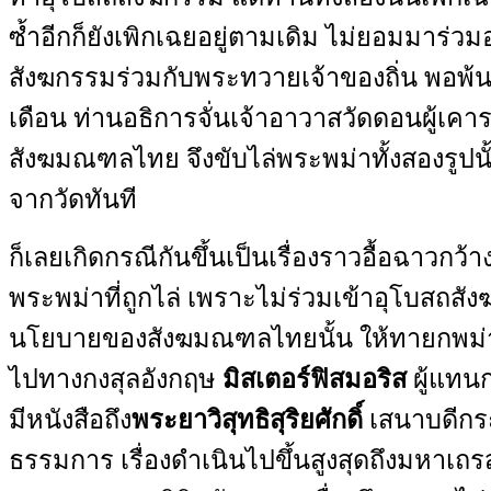
ซ้ำอีกก็ยังเพิกเฉยอยู่ตามเดิม ไม่ยอมมาร่วม
สังฆกรรมร่วมกับพระทวายเจ้าของถิ่น พอพ
เดือน ท่านอธิการจั่นเจ้าอาวาสวัดดอนผู้เคา
สังฆมณฑลไทย จึงขับไล่พระพม่าทั้งสองรูปน
จากวัดทันที
ก็เลยเกิดกรณีกันขึ้นเป็นเรื่องราวอื้อฉาวกว
พระพม่าที่ถูกไล่ เพราะไม่ร่วมเข้าอุโบสถส
นโยบายของสังฆมณฑลไทยนั้น ให้ทายกพม่ายื
ไปทางกงสุลอังกฤษ
มิสเตอร์ฟิสมอริส
ผู้แทน
มีหนังสือถึง
พระยาวิสุทธิสุริยศักดิ์
เสนาบดีกร
ธรรมการ เรื่องดำเนินไปขึ้นสูงสุดถึงมหาเถร