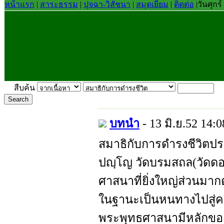
หน้าแรก
|
สาระธรรม
|
ปุจฉา-วิสัชนา
|
สมุดเยี่ยม
|
ติดต่อ
|
วันศุกร
สืบค้น
บทนำ
- 13 มิ.ย.52 14:0
สมาธิกับการดำรงชีวิตปร
ปญฺโญ วัดบรมสถล(วัดด
ศาสนาที่ยิ่งใหญ่ส่วนมา
ในฐานะเป็นหนทางไปสู่คว
พระพุทธศาสนามีหลักของ