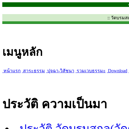
:: วัดบรม
เมนูหลัก
หน้าแรก
สาระธรรม
ปุจฉา-วิสัชนา
รวมเวบธรรมะ
Download
ประวัติ ความเป็นมา
ประวัติ วัดบรมสถล(วั