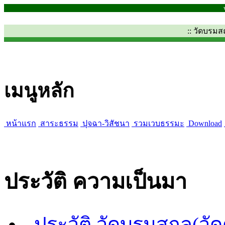
:: วัดบรม
เมนูหลัก
หน้าแรก
สาระธรรม
ปุจฉา-วิสัชนา
รวมเวบธรรมะ
Download
ประวัติ ความเป็นมา
ประวัติ วัดบรมสถล(วั