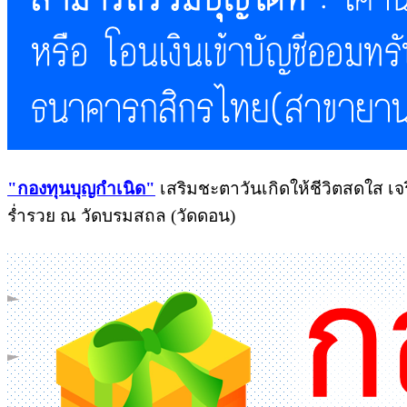
"
กองทุนบุญกำเนิด"
เสริมชะตาวันเกิดให้ชีวิตสดใส เจริ
ร่ำรวย ณ วัดบรมสถล (วัดดอน)