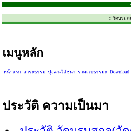
:: วัดบรม
เมนูหลัก
หน้าแรก
สาระธรรม
ปุจฉา-วิสัชนา
รวมเวบธรรมะ
Download
ประวัติ ความเป็นมา
ประวัติ วัดบรมสถล(วั